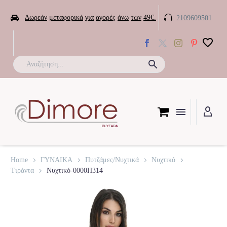


Δωρεάν
μεταφορικά
για
αγορές
άνω
των
49€.
2109609501

Home
ΓΥΝΑΙΚΑ
Πυτζάμες/Νυχτικά
Νυχτικό
Τιράντα
Νυχτικό-0000H314