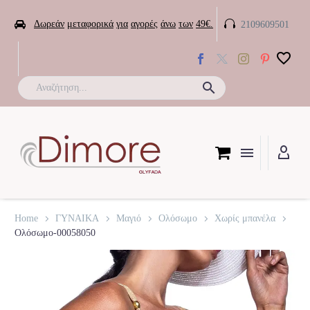


Δωρεάν
μεταφορικά
για
αγορές
άνω
των
49€.
2109609501

Home
ΓΥΝΑΙΚΑ
Μαγιό
Ολόσωμο
Χωρίς μπανέλα
Ολόσωμο-00058050