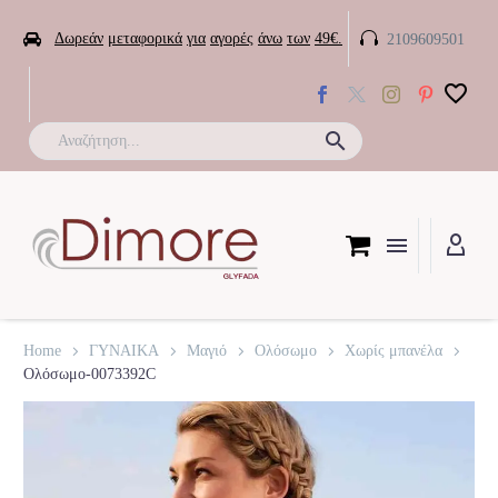


Δωρεάν
μεταφορικά
για
αγορές
άνω
των
49€.
2109609501

Home
ΓΥΝΑΙΚΑ
Μαγιό
Ολόσωμο
Χωρίς μπανέλα
Ολόσωμο-0073392C