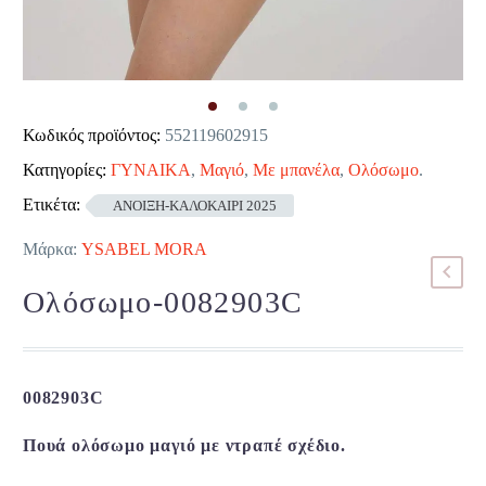
Κωδικός προϊόντος:
552119602915
Κατηγορίες:
ΓΥΝΑΙΚΑ
,
Μαγιό
,
Με μπανέλα
,
Ολόσωμο
.
Ετικέτα:
ΑΝΟΙΞΗ-ΚΑΛΟΚΑΙΡΙ 2025
Μάρκα:
YSABEL MORA
Ολόσωμο-0082903C
0082903C
Πουά ολόσωμο μαγιό με ντραπέ σχέδιο.