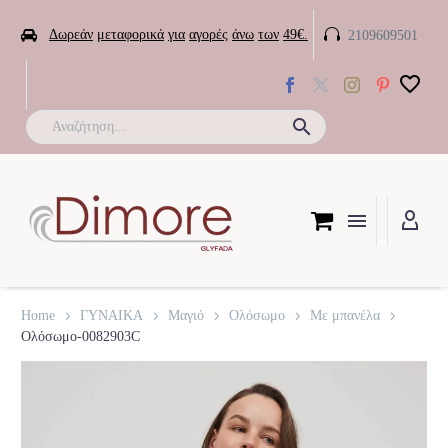


Δωρεάν
μεταφορικά
για
αγορές
άνω
των
49€.
2109609501

Home
ΓΥΝΑΙΚΑ
Μαγιό
Ολόσωμο
Με μπανέλα
Ολόσωμο-0082903C