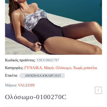
Κωδικός προϊόντος:
338319602787
Κατηγορίες:
ΓΥΝΑΙΚΑ
,
Μαγιό
,
Ολόσωμο
,
Χωρίς μπανέλα
.
Ετικέτα:
ΑΝΟΙΞΗ-ΚΑΛΟΚΑΙΡΙ 2025
Μάρκα:
VALEDIN
Ολόσωμο-0100270C