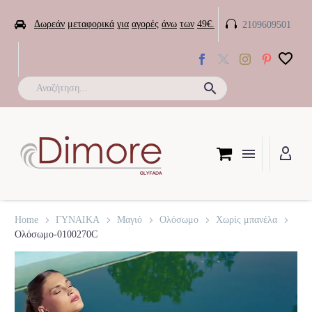


Δωρεάν
μεταφορικά
για
αγορές
άνω
των
49€.
2109609501

Home
ΓΥΝΑΙΚΑ
Μαγιό
Ολόσωμο
Χωρίς μπανέλα
Ολόσωμο-0100270C