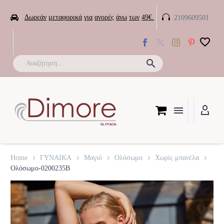


Δωρεάν
μεταφορικά
για
αγορές
άνω
των
49€.
2109609501

Home
ΓΥΝΑΙΚΑ
Μαγιό
Ολόσωμο
Χωρίς μπανέλα
Ολόσωμο-0200235B