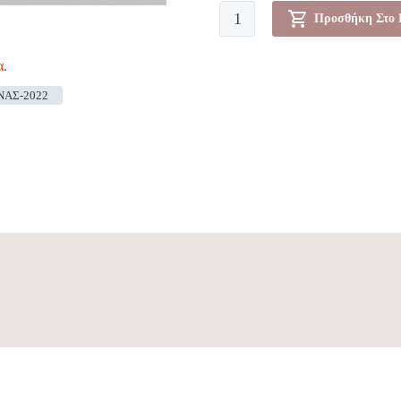
Πέδιλα-00000032
Προσθήκη Στο 
ποσότητα
α
.
ΑΣ-2022