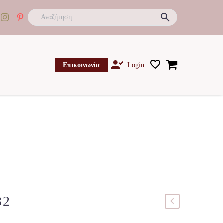

Επικοινωνία
Login
32