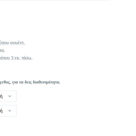
χουσα
ή
ι:
ύπου σουέντ.
 €.
σα.
ίπου 3 εκ. πίσω.
θος, για να δεις διαθεσιμότητα.
γή
γή