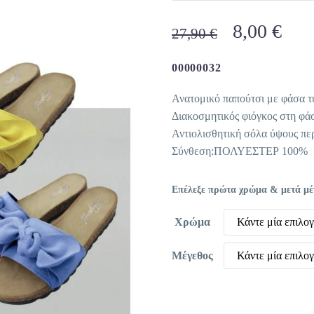
Original
Η
8,00
€
27,90
€
price
τρέ
was:
τιμ
00000032
27,90 €.
είνα
Ανατομικό παπούτσι με φάσα τ
8,00
Διακοσμητικός φιόγκος στη φά
Αντιολισθητική σόλα ύψους περ
Σύνθεση:ΠΟΛΥΕΣΤΕΡ 100%
Επέλεξε πρώτα χρώμα & μετά μέγε
Χρώμα
Κάντε μία επιλο
Μέγεθος
Κάντε μία επιλο