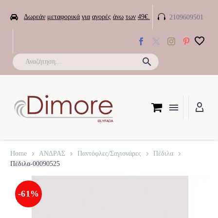


Δωρεάν
μεταφορικά
για
αγορές
άνω
των
49€.
2109609501

Home
ΑΝΔΡΑΣ
Παντόφλες/Σαγιονάρες
Πέδιλα
Πέδιλα-00090525
-61%