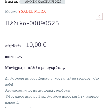
Ετικέτα:
ΑΝΟΙΞΗ-ΚΑΛΟΚΑΙΡΙ 2025
Μάρκα:
YSABEL MORA
Πέδιλα-00090525
Original
Η
10,00
€
25,95
€
price
τρέχουσα
was:
τιμή
00090525
25,95 €.
είναι:
Μονόχρωμο πέδιλο με αγκράφες.
10,00 €.
Διπλό λουρί με ρυθμιζόμενο μήκος για τέλεια εφαρμογή στο
πόδι!
Ανάγλυφος πάτος με ανατομικές υποδοχές.
Ύψος πάτου περίπου 3 εκ. στο πίσω μέρος και 1 εκ. περίπου
μπροστά.