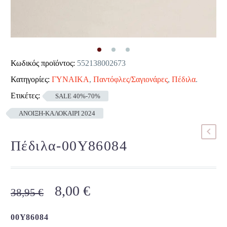
Κωδικός προϊόντος:
552138002673
Κατηγορίες:
ΓΥΝΑΙΚΑ
,
Παντόφλες/Σαγιονάρες
,
Πέδιλα
.
Ετικέτες:
SALE 40%-70%
ΑΝΟΙΞΗ-ΚΑΛΟΚΑΙΡΙ 2024
Πέδιλα-00Y86084
Original
Η
8,00
€
38,95
€
price
τρέχουσα
was:
τιμή
00Y86084