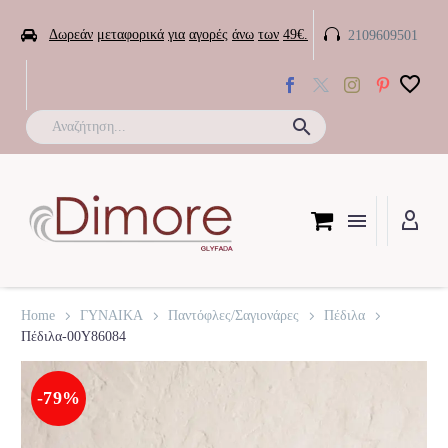


Δωρεάν
μεταφορικά
για
αγορές
άνω
των
49€.
2109609501

Home
ΓΥΝΑΙΚΑ
Παντόφλες/Σαγιονάρες
Πέδιλα
Πέδιλα-00Y86084
-79%