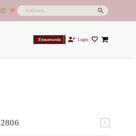

Επικοινωνία
Login
52806