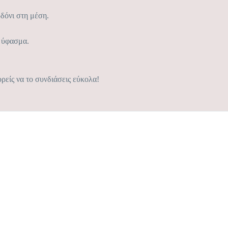
δόνι στη μέση.
ο ύφασμα.
ρείς να το συνδιάσεις εύκολα!