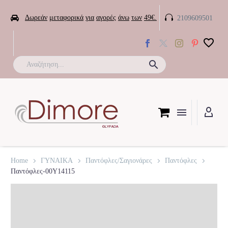


Δωρεάν
μεταφορικά
για
αγορές
άνω
των
49€.
2109609501

Home
ΓΥΝΑΙΚΑ
Παντόφλες/Σαγιονάρες
Παντόφλες
Παντόφλες-00Y14115