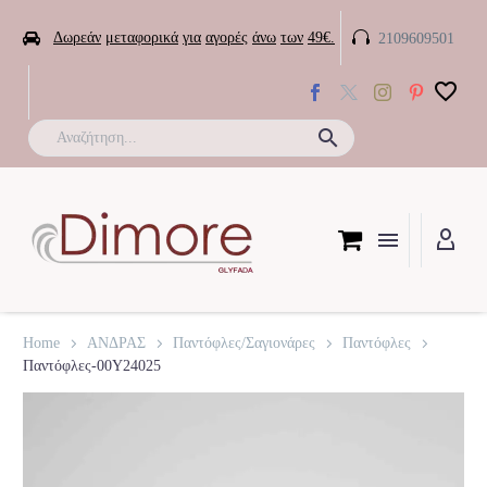


Δωρεάν
μεταφορικά
για
αγορές
άνω
των
49€.
2109609501

Home
ΑΝΔΡΑΣ
Παντόφλες/Σαγιονάρες
Παντόφλες
Παντόφλες-00Y24025