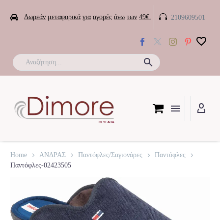


Δωρεάν
μεταφορικά
για
αγορές
άνω
των
49€.
2109609501

Home
ΑΝΔΡΑΣ
Παντόφλες/Σαγιονάρες
Παντόφλες
Παντόφλες-02423505