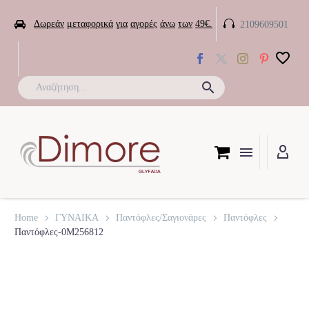


Δωρεάν
μεταφορικά
για
αγορές
άνω
των
49€.
2109609501

Home
ΓΥΝΑΙΚΑ
Παντόφλες/Σαγιονάρες
Παντόφλες
Παντόφλες-0M256812