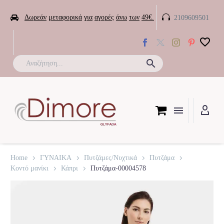


Δωρεάν
μεταφορικά
για
αγορές
άνω
των
49€.
2109609501

Home
ΓΥΝΑΙΚΑ
Πυτζάμες/Νυχτικά
Πυτζάμα
Κοντό μανίκι
Κάπρι
Πυτζάμα-00004578