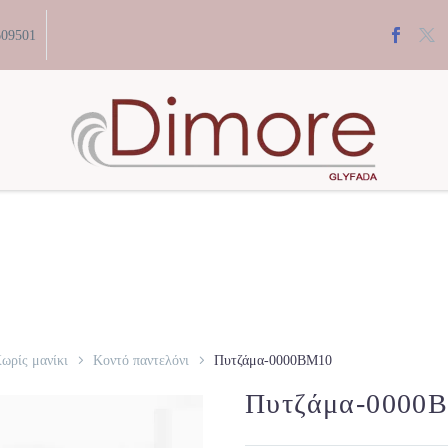
609501
ωρίς μανίκι
Κοντό παντελόνι
Πυτζάμα-0000BM10
Πυτζάμα-0000