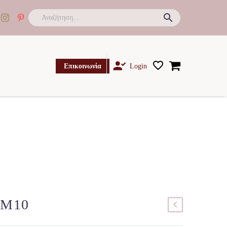

Επικοινωνία
Login
BM10