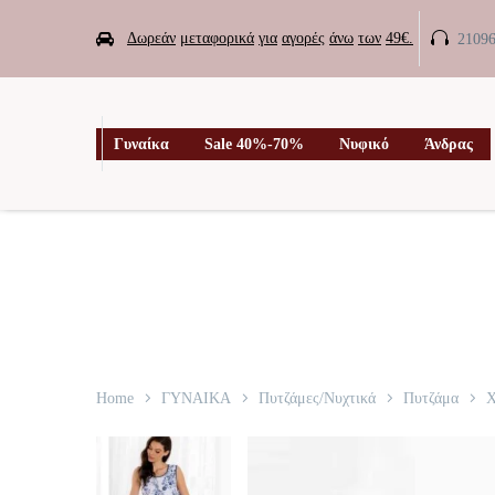


Δωρεάν
μεταφορικά
για
αγορές
άνω
των
49€.
2109

Γυναίκα
Sale 40%-70%
Νυφικό
Άνδρας
Home
ΓΥΝΑΙΚΑ
Πυτζάμες/Νυχτικά
Πυτζάμα
Χ