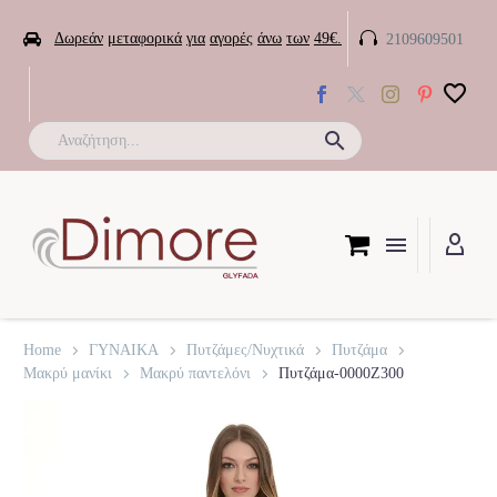


Δωρεάν
μεταφορικά
για
αγορές
άνω
των
49€.
2109609501

Home
ΓΥΝΑΙΚΑ
Πυτζάμες/Νυχτικά
Πυτζάμα
Μακρύ μανίκι
Μακρύ παντελόνι
Πυτζάμα-0000Z300