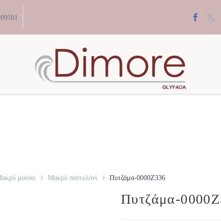
609501
ακρύ μανίκι
Μακρύ παντελόνι
Πυτζάμα-0000Z336
Πυτζάμα-0000Z