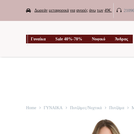


Δωρεάν
μεταφορικά
για
αγορές
άνω
των
49€.
2109

Γυναίκα
Sale 40%-70%
Νυφικό
Άνδρας
Home
ΓΥΝΑΙΚΑ
Πυτζάμες/Νυχτικά
Πυτζάμα
Μ