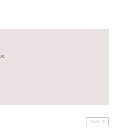
ου.
Next