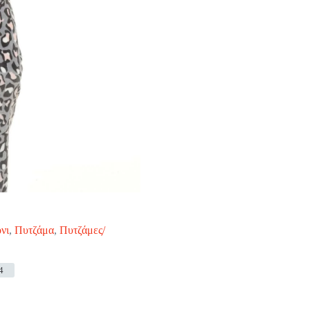
νι
,
Πυτζάμα
,
Πυτζάμες/
4