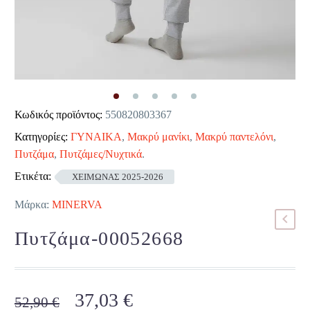
Κωδικός προϊόντος:
550820803367
Κατηγορίες:
ΓΥΝΑΙΚΑ
,
Μακρύ μανίκι
,
Μακρύ παντελόνι
,
Πυτζάμα
,
Πυτζάμες/Νυχτικά
.
Ετικέτα:
ΧΕΙΜΩΝΑΣ 2025-2026
Μάρκα:
MINERVA
Πυτζάμα-00052668
Original
Η
37,03
€
52,90
€