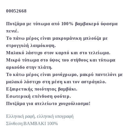
price
τρέχουσα
was:
τιμή
00052668
52,90 €.
είναι:
Πυτζάμα με τύπωμα από 100% βαμβακερό ύφασμα
37,03 €.
πενιέ.
Το πάνω μέρος είναι μακρυμάνικη μπλούζα με
στρογγυλή λαιμόκοψη.
Μαλακό λάστιχο στον καρπό και στο τελείωμα.
Μικρό τύπωμα στο ύψος του στήθους και τύπωμα
αρκούδο στην πλάτη.
Το κάτω μέρος είναι μονόχρωμο, μακρύ παντελόνι με
μαλακό λάστιχο στη μέση και τον αστράγαλο.
Εξαιρετικής ποιότητας βαμβάκι.
Εσωτερική επένδυση φούτερ.
Πυτζάμα για ατελείωτο χουχούλιασμα!
Ελληνική ραφή, ελληνική υπογραφή
Σύνθεση:ΒΑΜΒΑΚΙ 100%