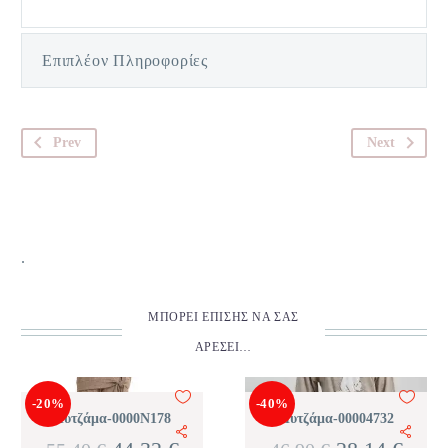
Επιπλέον Πληροφορίες
Prev
Next
.
ΜΠΟΡΕΊ ΕΠΊΣΗΣ ΝΑ ΣΑΣ
ΑΡΈΣΕΙ…
-20%
-40%
Πυτζάμα-0000N178
Πυτζάμα-00004732