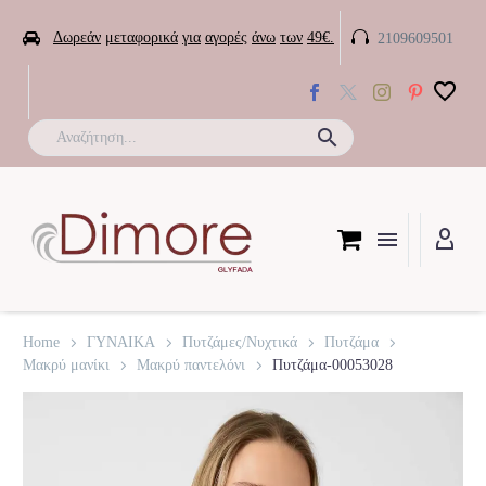


Δωρεάν
μεταφορικά
για
αγορές
άνω
των
49€.
2109609501

Home
ΓΥΝΑΙΚΑ
Πυτζάμες/Νυχτικά
Πυτζάμα
Μακρύ μανίκι
Μακρύ παντελόνι
Πυτζάμα-00053028