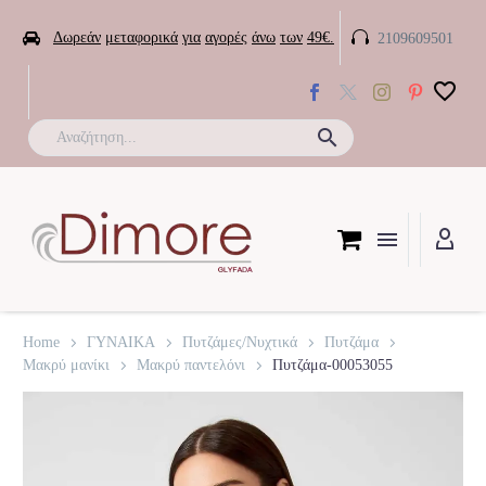


Δωρεάν
μεταφορικά
για
αγορές
άνω
των
49€.
2109609501

Home
ΓΥΝΑΙΚΑ
Πυτζάμες/Νυχτικά
Πυτζάμα
Μακρύ μανίκι
Μακρύ παντελόνι
Πυτζάμα-00053055