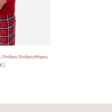
ι
,
Πυτζάμα
,
Πυτζάμες/Φόρμες
.
4