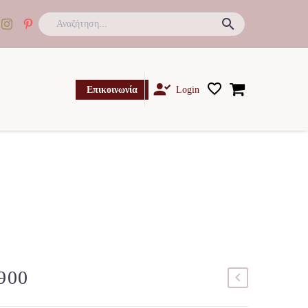

Επικοινωνία
Login
900