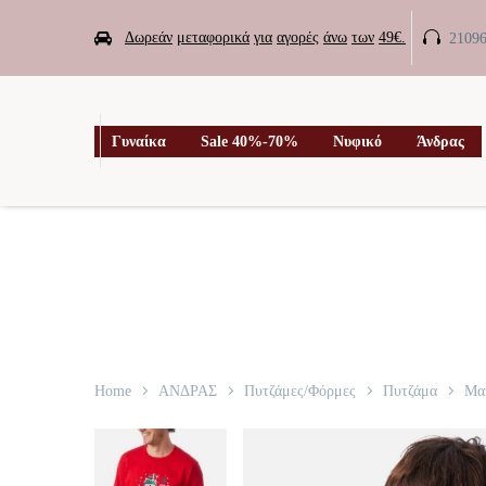


Δωρεάν
μεταφορικά
για
αγορές
άνω
των
49€.
2109

Γυναίκα
Sale 40%-70%
Νυφικό
Άνδρας
Home
ΑΝΔΡΑΣ
Πυτζάμες/Φόρμες
Πυτζάμα
Μακ