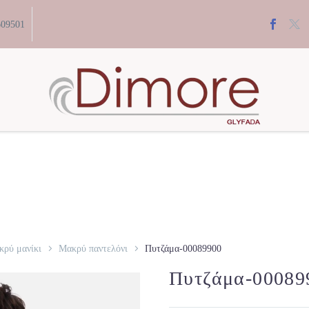
609501
ρύ μανίκι
Μακρύ παντελόνι
Πυτζάμα-00089900
Πυτζάμα-00089