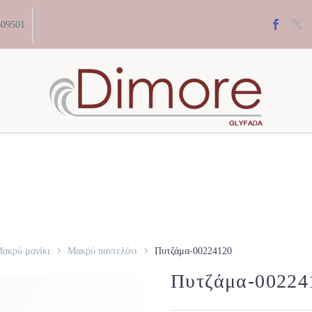
609501
ακρύ μανίκι
Μακρύ παντελόνι
Πυτζάμα-00224120
Πυτζάμα-00224