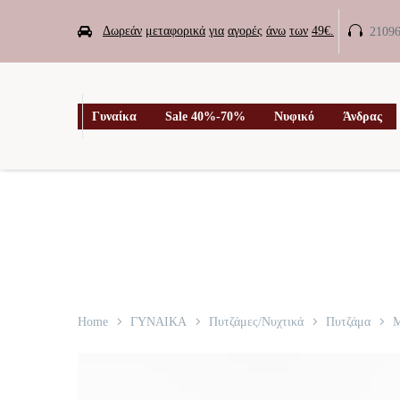


Δωρεάν
μεταφορικά
για
αγορές
άνω
των
49€.
2109

Γυναίκα
Sale 40%-70%
Νυφικό
Άνδρας
Home
ΓΥΝΑΙΚΑ
Πυτζάμες/Νυχτικά
Πυτζάμα
Μ