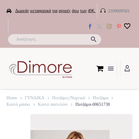


Δωρεάν
μεταφορικά
για
αγορές
άνω
των
49€.
2109609501

Home
ΓΥΝΑΙΚΑ
Πυτζάμες/Νυχτικά
Πυτζάμα
Κοντό μανίκι
Κοντό παντελόνι
Πυτζάμα-00651738