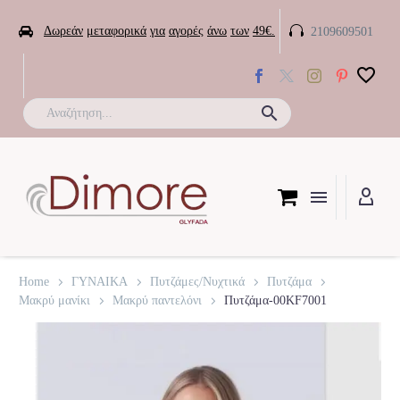


Δωρεάν
μεταφορικά
για
αγορές
άνω
των
49€.
2109609501

Home
ΓΥΝΑΙΚΑ
Πυτζάμες/Νυχτικά
Πυτζάμα
Μακρύ μανίκι
Μακρύ παντελόνι
Πυτζάμα-00KF7001