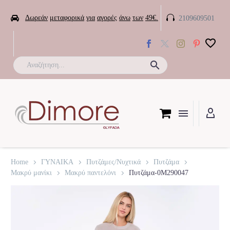


Δωρεάν
μεταφορικά
για
αγορές
άνω
των
49€.
2109609501

Home
ΓΥΝΑΙΚΑ
Πυτζάμες/Νυχτικά
Πυτζάμα
Μακρύ μανίκι
Μακρύ παντελόνι
Πυτζάμα-0M290047