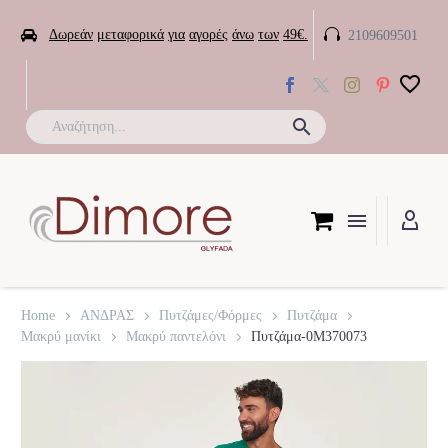


Δωρεάν
μεταφορικά
για
αγορές
άνω
των
49€.
2109609501

Home
ΑΝΔΡΑΣ
Πυτζάμες/Φόρμες
Πυτζάμα
Μακρύ μανίκι
Μακρύ παντελόνι
Πυτζάμα-0M370073