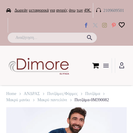


Δωρεάν
μεταφορικά
για
αγορές
άνω
των
49€.
2109609501

Home
ΑΝΔΡΑΣ
Πυτζάμες/Φόρμες
Πυτζάμα
Μακρύ μανίκι
Μακρύ παντελόνι
Πυτζάμα-0M390082