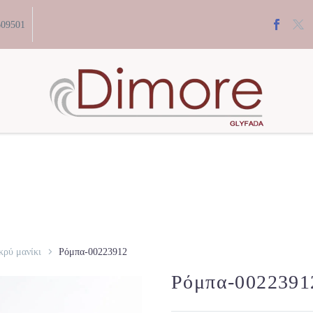
609501
ρύ μανίκι
Ρόμπα-00223912
Ρόμπα-0022391