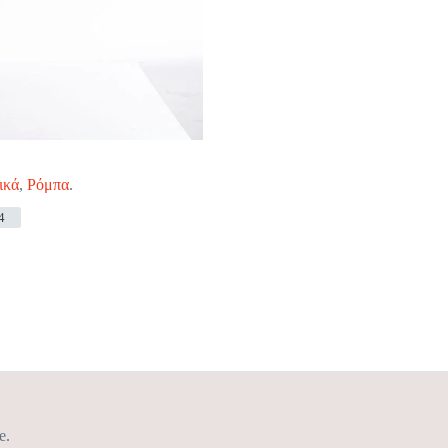
ικά
,
Ρόμπα
.
4
e.