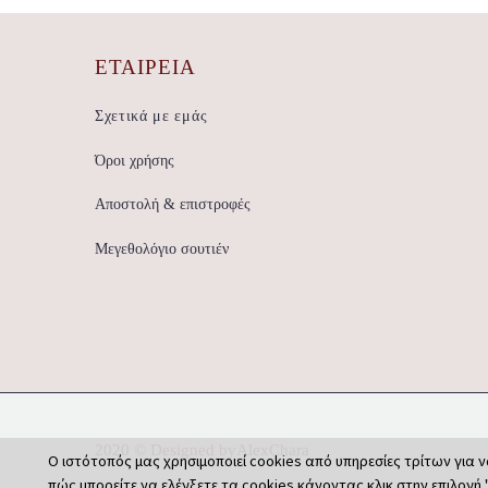
ΕΤΑΙΡΕΊΑ
Σχετικά με εμάς
Όροι χρήσης
Αποστολή & επιστροφές
Μεγεθολόγιο σουτιέν
2020 © Designed by
AlexChara
Ο ιστότοπός μας χρησιμοποιεί cookies από υπηρεσίες τρίτων για ν
πώς μπορείτε να ελέγξετε τα cookies κάνοντας κλικ στην επιλογή 