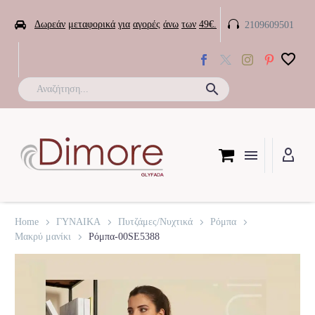


Δωρεάν
μεταφορικά
για
αγορές
άνω
των
49€.
2109609501

Home
ΓΥΝΑΙΚΑ
Πυτζάμες/Νυχτικά
Ρόμπα
Μακρύ μανίκι
Ρόμπα-00SE5388