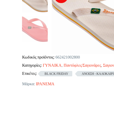
Κωδικός προϊόντος:
662421002800
Κατηγορίες:
ΓΥΝΑΙΚΑ
,
Παντόφλες/Σαγιονάρες
,
Σαγιο
Ετικέτες:
BLACK FRIDAY
ΑΝΟΙΞΗ - ΚΑΛΟΚΑΙΡΙ
Μάρκα:
IPANEMA