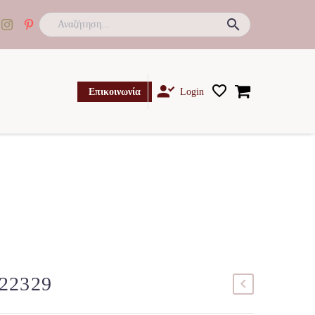

Επικοινωνία
Login
022329