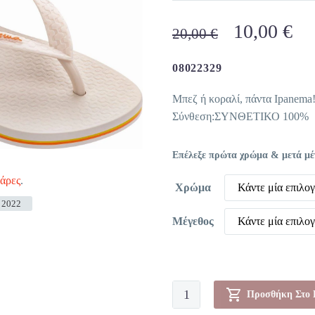
Original
Η
10,00
€
20,00
€
price
τρ
was:
τι
08022329
20,00 €.
είν
Μπεζ ή κοραλί, πάντα Ipanema
10
Σύνθεση:ΣΥΝΘΕΤΙΚΟ 100%
Επέλεξε πρώτα χρώμα & μετά μέγε
νάρες
.
Χρώμα
Κάντε μία επιλο
 2022
Μέγεθος
Κάντε μία επιλο
Σαγιονάρες-08022329
Προσθήκη Στο 
ποσότητα