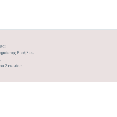
ατα!
ημαία της Βραζιλίας.
.
ου 2 εκ. πίσω.