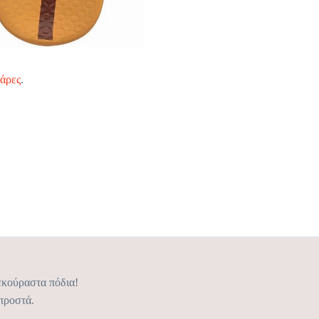
νάρες
.
εκούραστα πόδια!
προστά.