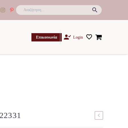

Επικοινωνία
Login
022331