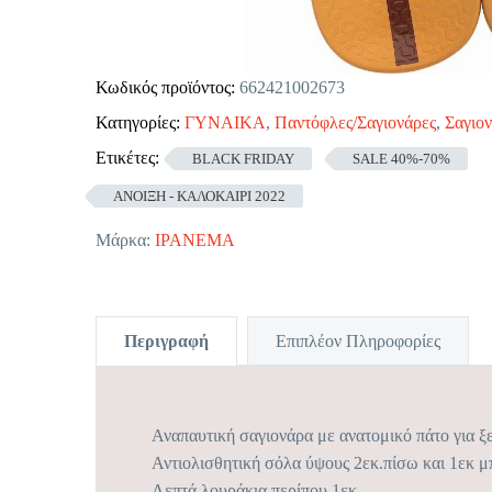
Κωδικός προϊόντος:
662421002673
Κατηγορίες:
ΓΥΝΑΙΚΑ
,
Παντόφλες/Σαγιονάρες
,
Σαγιο
Ετικέτες:
BLACK FRIDAY
SALE 40%-70%
ΑΝΟΙΞΗ - ΚΑΛΟΚΑΙΡΙ 2022
Μάρκα:
IPANEMA
Περιγραφή
Επιπλέον Πληροφορίες
Αναπαυτική σαγιονάρα με ανατομικό πάτο για ξ
Αντιολισθητική σόλα ύψους 2εκ.πίσω και 1εκ μ
Λεπτά λουράκια περίπου 1εκ.