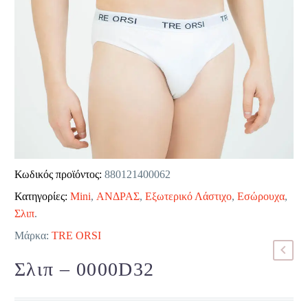
Κωδικός προϊόντος:
880121400062
Κατηγορίες:
Mini
,
ΑΝΔΡΑΣ
,
Εξωτερικό Λάστιχο
,
Εσώρουχα
,
Σλιπ
.
Μάρκα:
TRE ORSI
Σλιπ – 0000D32