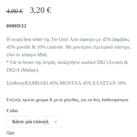
Original
Η
3,20
€
4,00
€
price
τρέχουσα
was:
τιμή
0000D32
4,00 €.
είναι:
Η σειρά best seller της Tre Orsi! Από ύφασμα με 45% βαμβάκι,
3,20 €.
45% μοντάλ & 10% ελαστάν. Με μοντέρνο εξωτερικό λάστιχο,
εδώ σε κόψιμο Midi.
* Για το boxer της σειράς, αναζητήστε κωδικό D82 (Λευκό) &
D82/A (Μαύρο).
Σύνθεση:ΒΑΜΒΑΚΙ 45% ΜΟΝΤΑΛ 45% ΕΛΑΣΤΑΝ 10%
Επέλεξε πρώτα χρώμα & μετά μέγεθος, για να δεις διαθεσιμότητα.
Color
Κάντε μία επιλογή
Size