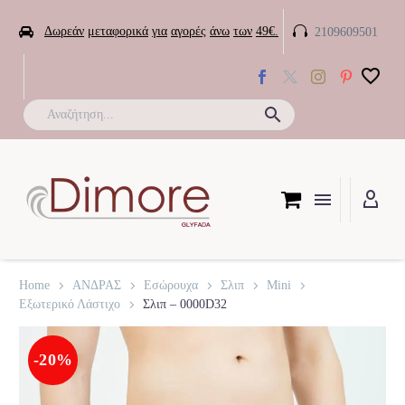


Δωρεάν
μεταφορικά
για
αγορές
άνω
των
49€.
2109609501

Home
ΑΝΔΡΑΣ
Εσώρουχα
Σλιπ
Mini
Εξωτερικό Λάστιχο
Σλιπ – 0000D32
-20%