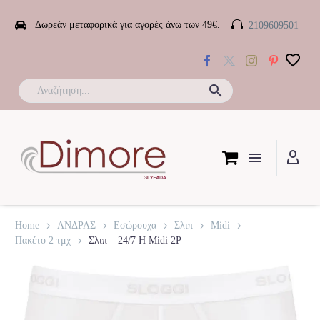


Δωρεάν
μεταφορικά
για
αγορές
άνω
των
49€.
2109609501

Home
ΑΝΔΡΑΣ
Εσώρουχα
Σλιπ
Midi
Πακέτο 2 τμχ
Σλιπ – 24/7 H Midi 2P