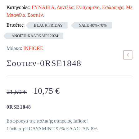
Κατηγορίες:
ΓΥΝΑΙΚΑ
,
Δαντέλα
,
Ενισχυμένο
,
Εσώρουχα
,
Με
Μπανέλα
,
Σουτιέν
.
Ετικέτες:
BLACK FRIDAY
SALE 40%-70%
ΑΝΟΙΞΗ-ΚΑΛΟΚΑΙΡΙ 2024
Μάρκα:
INFIORE
Σουτιεν-0RSE1848
Original
Η
10,75
€
21,50
€
price
τρέχουσα
was:
τιμή
0RSE1848
21,50 €.
είναι:
Εσώρουχα της ιταλικής εταιρείας Infiore!
10,75 €.
Σύνθεση:ΠΟΛΥΑΜΙΝΤ 92% ΕΛΑΣΤΑΝ 8%