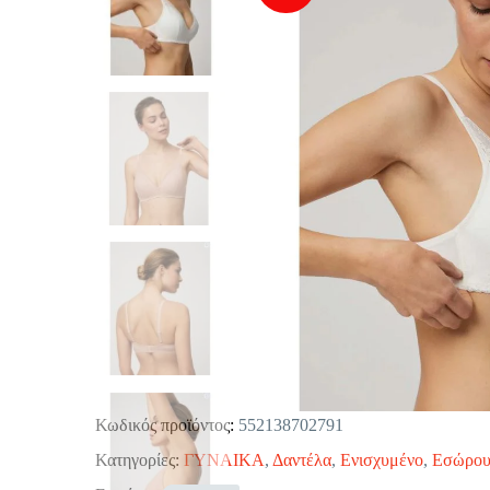
Κωδικός προϊόντος:
552138702791
Κατηγορίες:
ΓΥΝΑΙΚΑ
,
Δαντέλα
,
Ενισχυμένο
,
Εσώρου