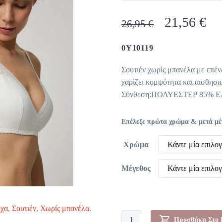
Original
Η
21,56
€
26,95
€
price
τρ
was:
τι
0Y10119
26,95 €.
είν
Σουτιέν χωρίς μπανέλα με επέν
21
χαρίζει κομψότητα και αισθησι
Σύνθεση:ΠΟΛΥΕΣΤΕΡ 85% 
Επέλεξε πρώτα χρώμα & μετά μέγε
Χρώμα
Κάντε μία επιλο
Μέγεθος
Κάντε μία επιλο
χα
,
Σουτιέν
,
Χωρίς μπανέλα
.
Σουτιεν-0Y10119
Προσθήκη Στο 