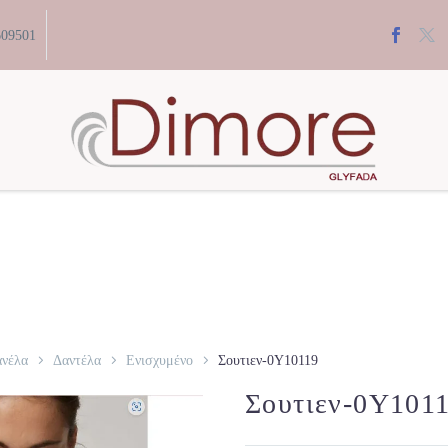
609501
ανέλα
Δαντέλα
Ενισχυμένο
Σουτιεν-0Y10119
Σουτιεν-0Y101