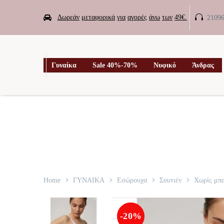


Δωρεάν
μεταφορικά
για
αγορές
άνω
των
49€.
2109

Γυναίκα
Sale 40%-70%
Νυφικό
Άνδρας
Home
ΓΥΝΑΙΚΑ
Εσώρουχα
Σουτιέν
Χωρίς μπ
-20%