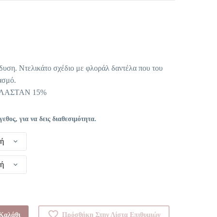
έχουσα
μή
αι:
δυση. Ντελικάτο σχέδιο με φλοράλ δαντέλα που του
,56 €.
ασμό.
ΕΛΑΣΤΑΝ 15%
θος, για να δεις διαθεσιμότητα.
γή
γή
Καλάθι
Πρόσθήκη Στην Λίστα Επιθυμιών