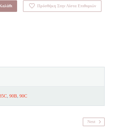
Καλάθι
Πρόσθήκη Στην Λίστα Επιθυμιών
85C
,
90B
,
90C
Next