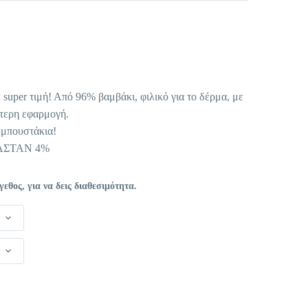
χουσα
ή
ι:
 super τιμή! Από 96% βαμβάκι, φιλικό για το δέρμα, με
 €.
ύτερη εφαρμογή.
 μπουστάκια!
ΑΣΤΑΝ 4%
θος, για να δεις διαθεσιμότητα.