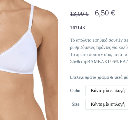
Original
Η
6,50
€
13,00
€
price
τρέ
was:
τιμ
167143
13,00 €.
είνα
Το απόλυτο εφηβικό σουτιέν σε
6,50
ρυθμιζόμενες τιράντες για καλ
Το πρώτο σουτιέν σου, μετά τα
Σύνθεση:ΒΑΜΒΑΚΙ 96% ΕΛ
Επέλεξε πρώτα χρώμα & μετά μέγε
Color
Κάντε μία επιλογή
Size
Κάντε μία επιλογή