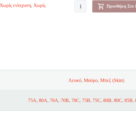
Σουτιέν
Χωρίς ενίσχυση
,
Χωρίς
Προσθήκη Στο 
-
24/7
Cotton
N
ποσότητα
Λευκό
,
Μαύρο
,
Μπεζ (Skin)
75A
,
80A
,
70A
,
70B
,
70C
,
75B
,
75C
,
80B
,
80C
,
85B
,