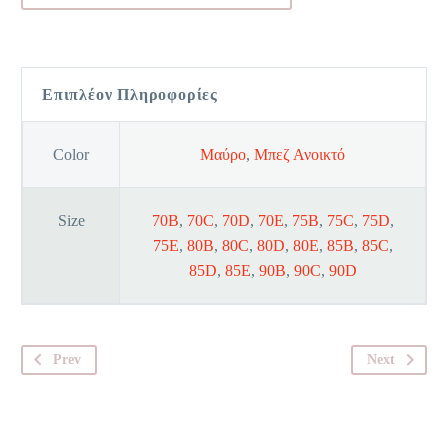
Up
Essentials
WDP
Επιπλέον Πληροφορίες
ποσότητα
Color
Μαύρο
,
Μπεζ Ανοικτό
Size
70B
,
70C
,
70D
,
70E
,
75B
,
75C
,
75D
,
75E
,
80B
,
80C
,
80D
,
80E
,
85B
,
85C
,
85D
,
85E
,
90B
,
90C
,
90D
Prev
Next