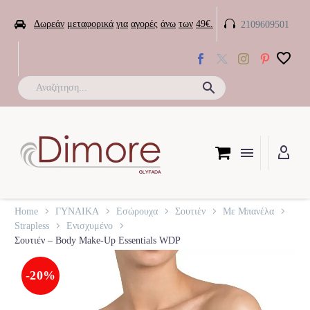


Δωρεάν
μεταφορικά
για
αγορές
άνω
των
49€.
2109609501

Home
ΓΥΝΑΙΚΑ
Εσώρουχα
Σουτιέν
Με Μπανέλα
Strapless
Ενισχυμένο
Σουτιέν – Body Make-Up Essentials WDP
-20%