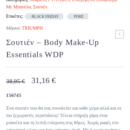
Με Μπανέλα
,
Σουτιέν
.
Ετικέτες:
BLACK FRIDAY
ΡΟΗΣ
Μάρκα:
TRIUMPH
Σουτιέν – Body Make-Up
Essentials WDP
Original
Η
31,16
€
38,95
€
price
τρέχουσα
was:
τιμή
156745
38,95 €.
είναι:
Ένα σουτιέν που θα σας συνοδεύει και κάθε μέρα αλλά και σε
31,16 €.
πιο ξεχωριστές περιστάσεις! Τέλεια στήριξη χάρη στην
μπανέλα και τη λεπτή ενίσχυση στις θήκες. Χωρίς ραφές στο
μπροστινό μέρος για ένα «αόρατο» look. Με ή χωρίς τιράντες,