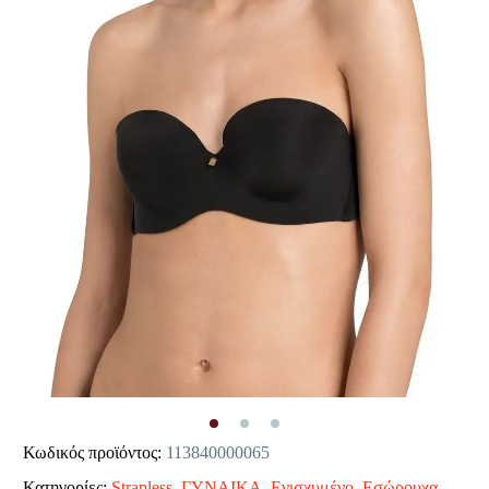
Κωδικός προϊόντος:
113840000065
Κατηγορίες:
Strapless
,
ΓΥΝΑΙΚΑ
,
Ενισχυμένο
,
Εσώρουχα
,