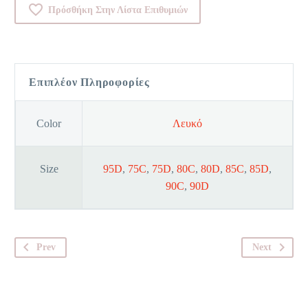
Πρόσθήκη Στην Λίστα Επιθυμιών
Comfort
N
ποσότητα
Επιπλέον Πληροφορίες
Color
Λευκό
Size
95D
,
75C
,
75D
,
80C
,
80D
,
85C
,
85D
,
90C
,
90D
Prev
Next