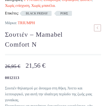
Χωρίς ενίσχυση
,
Χωρίς μπανέλα
.
Ετικέτες:
BLACK FRIDAY
ΡΟΗΣ
Μάρκα:
TRIUMPH
Σουτιέν – Mamabel
Comfort N
Original
Η
21,56
€
26,95
€
price
τρέχουσα
was:
τιμή
0012113
26,95 €.
είναι:
Σουτιέν θηλασμού με άνοιγμα στη θήκη. Άνετο και
21,56 €.
λειτουργικό, για αυτή την ιδιαίτερη περίοδο της ζωής μιας
γυναίκας.
Προτείνουμε να αγοράσετε ένα νούμερο μεγαλύτερο, εάν