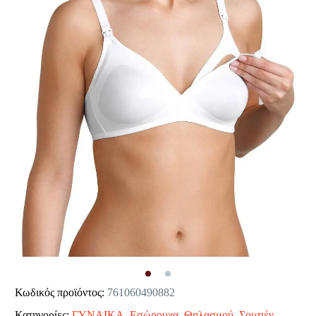
Κωδικός προϊόντος:
761060490882
Κατηγορίες:
ΓΥΝΑΙΚΑ
,
Εσώρουχα
,
Θηλασμού
,
Σουτιέν
,