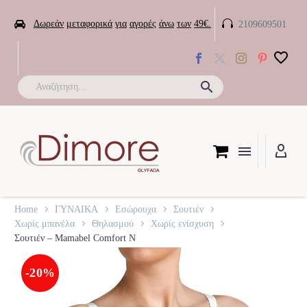


Δωρεάν
μεταφορικά
για
αγορές
άνω
των
49€.
2109609501

Home
ΓΥΝΑΙΚΑ
Εσώρουχα
Σουτιέν
Χωρίς μπανέλα
Θηλασμού
Χωρίς ενίσχυση
Σουτιέν – Mamabel Comfort N
-20%