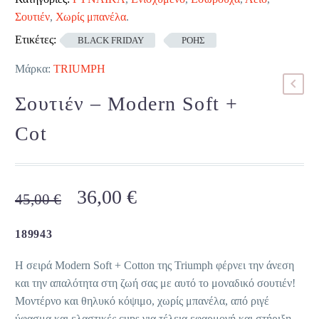
Σουτιέν
,
Χωρίς μπανέλα
.
Ετικέτες:
BLACK FRIDAY
ΡΟΗΣ
Μάρκα:
TRIUMPH
Σουτιέν – Modern Soft +
Cot
Original
Η
36,00
€
45,00
€
price
τρέχουσα
was:
τιμή
189943
45,00 €.
είναι:
Η σειρά Modern Soft + Cotton της Triumph φέρνει την άνεση
36,00 €.
και την απαλότητα στη ζωή σας με αυτό το μοναδικό σουτιέν!
Μοντέρνο και θηλυκό κόψιμο, χωρίς μπανέλα, από ριγέ
ύφασμα και ελαστικές cups για τέλεια εφαρμογή και στήριξη.