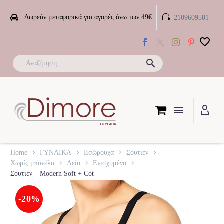


Δωρεάν
μεταφορικά
για
αγορές
άνω
των
49€.
2109609501

Home
ΓΥΝΑΙΚΑ
Εσώρουχα
Σουτιέν
Χωρίς μπανέλα
Λείο
Ενισχυμένο
Σουτιέν – Modern Soft + Cot
-20%