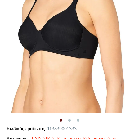
Κωδικός προϊόντος:
113839001333
Κατηγορίες:
ΓΥΝΑΙΚΑ
,
Ενισχυμένο
,
Εσώρουχα
,
Λείο
,