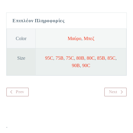
Cot
ποσότητα
Επιπλέον Πληροφορίες
Color
Μαύρο
,
Μπεζ
Size
95C
,
75B
,
75C
,
80B
,
80C
,
85B
,
85C
,
90B
,
90C
Prev
Next
.