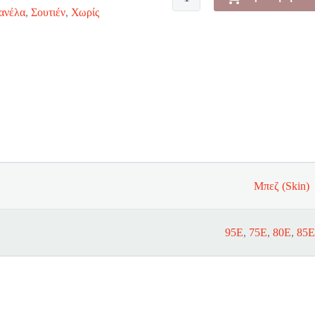
-
ανέλα
,
Σουτιέν
,
Χωρίς
True
Shape
Sensation
W01
ποσότητα
Μπεζ (Skin)
95E
,
75E
,
80E
,
85E