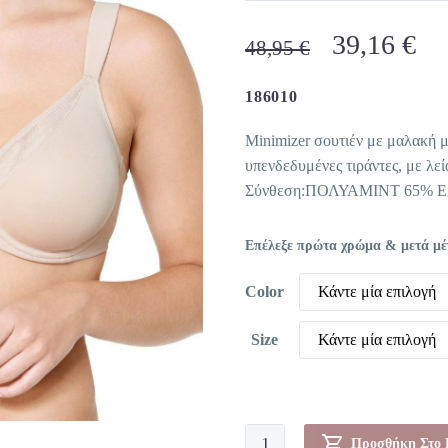
Original
Η
39,16
€
48,95
€
price
τρ
was:
τι
186010
48,95 €.
είν
Minimizer σουτιέν με μαλακή μ
39
υπενδεδυμένες τιράντες, με λεί
Σύνθεση:ΠΟΛΥΑΜΙΝΤ 65% 
Επέλεξε πρώτα χρώμα & μετά μέγε
Color
Κάντε μία επιλογή
Size
Κάντε μία επιλογή
Σουτιέν
Προσθήκη Στο 