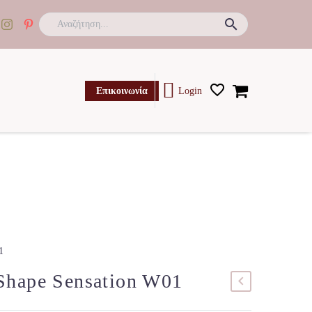

Επικοινωνία
Login
1
 Shape Sensation W01