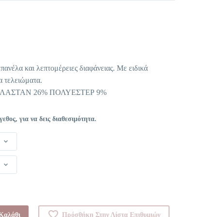
έχουσα
μή
αι:
πανέλα και λεπτομέρειες διαφάνειας. Με ειδικά
,16 €.
α τελειώματα.
ΕΛΑΣΤΑΝ 26% ΠΟΛΥΕΣΤΕΡ 9%
θος, για να δεις διαθεσιμότητα.
Καλάθι
Πρόσθήκη Στην Λίστα Επιθυμιών