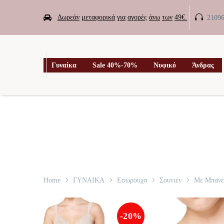


Δωρεάν
μεταφορικά
για
αγορές
άνω
των
49€.
2109

Γυναίκα
Sale 40%-70%
Νυφικό
Άνδρας
Home
ΓΥΝΑΙΚΑ
Εσώρουχα
Σουτιέν
Με Μπανέ
-20%