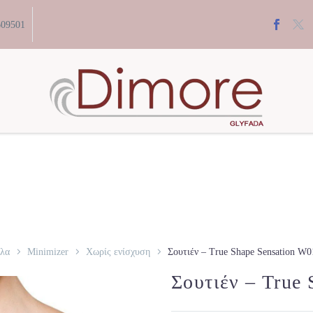
609501
λα
Minimizer
Χωρίς ενίσχυση
Σουτιέν – True Shape Sensation W0
Σουτιέν – True