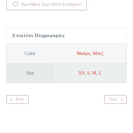
Πρόσθήκη Στην Λίστα Επιθυμιών
Comfort
2.0
P
ποσότητα
Επιπλέον Πληροφορίες
Color
Μαύρο
,
Μπεζ
Size
XS
,
S
,
M
,
L
Prev
Next