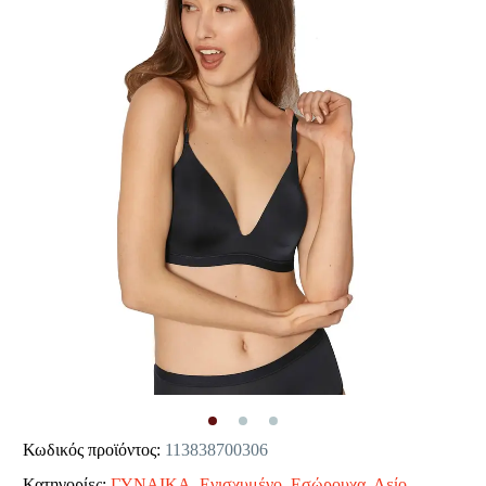
Κωδικός προϊόντος:
113838700306
Κατηγορίες:
ΓΥΝΑΙΚΑ
,
Ενισχυμένο
,
Εσώρουχα
,
Λείο
,