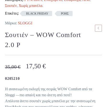
Σουτιέν
,
Χωρίς μπανέλα
.
Ετικέτες:
BLACK FRIDAY
ΡΟΗΣ
Μάρκα:
SLOGGI
Σουτιέν – WOW Comfort
2.0 P
Original
Η
17,50
€
35,00
€
price
τρέχουσα
was:
τιμή
0205210
35,00 €.
είναι:
Η ανανεωμένη εκδοχή της σειράς WOW Comfort από τα
17,50 €.
Sloggi —πιο απαλή και πιο άνετη από ποτέ!
Απόλυτα άνετo σουτιέν χωρίς μπανέλα με την ανανεωμένη
FlexiMesh cup που προσαρμόζεται στο στήθος, κάνοντας