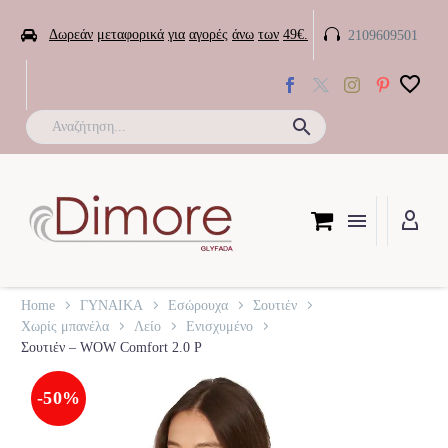


Δωρεάν
μεταφορικά
για
αγορές
άνω
των
49€.
2109609501

Home
ΓΥΝΑΙΚΑ
Εσώρουχα
Σουτιέν
Χωρίς μπανέλα
Λείο
Ενισχυμένο
Σουτιέν – WOW Comfort 2.0 P
-50%