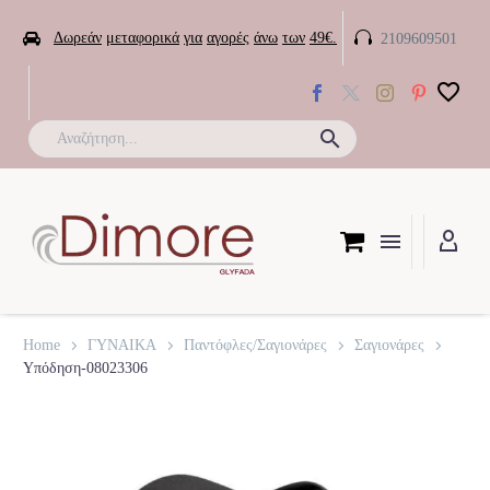


Δωρεάν
μεταφορικά
για
αγορές
άνω
των
49€.
2109609501

Home
ΓΥΝΑΙΚΑ
Παντόφλες/Σαγιονάρες
Σαγιονάρες
Υπόδηση-08023306