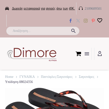


Δωρεάν
μεταφορικά
για
αγορές
άνω
των
49€.
2109609501

Home
ΓΥΝΑΙΚΑ
Παντόφλες/Σαγιονάρες
Σαγιονάρες
Υπόδηση-08024356