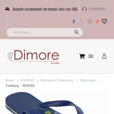


Δωρεάν
μεταφορικά
για
αγορές
άνω
των
49€.
2109609501

Home
ΑΝΔΡΑΣ
Παντόφλες/Σαγιονάρες
Σαγιονάρες
Υπόδηση – 8020301