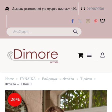


Δωρεάν
μεταφορικά
για
αγορές
άνω
των
49€.
2109609501

Home
ΓΥΝΑΙΚΑ
Εσώρουχα
Φανέλα
Τιράντα
Φανέλα – 0004401
-20%