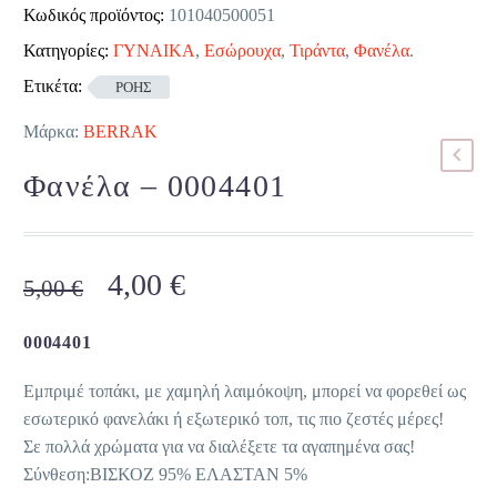
Κωδικός προϊόντος:
101040500051
Κατηγορίες:
ΓΥΝΑΙΚΑ
,
Εσώρουχα
,
Τιράντα
,
Φανέλα
.
Ετικέτα:
ΡΟΗΣ
Μάρκα:
BERRAK
Φανέλα – 0004401
Original
Η
4,00
€
5,00
€
price
τρέχουσα
was:
τιμή
0004401
5,00 €.
είναι:
Εμπριμέ τοπάκι, με χαμηλή λαιμόκοψη, μπορεί να φορεθεί ως
4,00 €.
εσωτερικό φανελάκι ή εξωτερικό τοπ, τις πιο ζεστές μέρες!
Σε πολλά χρώματα για να διαλέξετε τα αγαπημένα σας!
Σύνθεση:ΒΙΣΚΟΖ 95% ΕΛΑΣΤΑΝ 5%