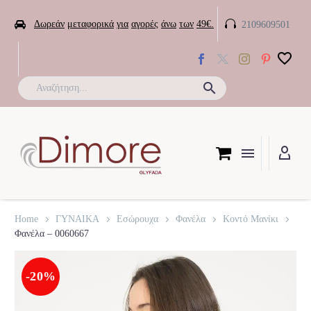


Δωρεάν
μεταφορικά
για
αγορές
άνω
των
49€.
2109609501

Home
ΓΥΝΑΙΚΑ
Εσώρουχα
Φανέλα
Κοντό Μανίκι
Φανέλα – 0060667
-20%