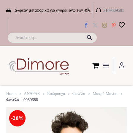


Δωρεάν
μεταφορικά
για
αγορές
άνω
των
49€.
2109609501

Home
ΑΝΔΡΑΣ
Εσώρουχα
Φανέλα
Μακρύ Μανίκι
Φανέλα – 0080688
-20%