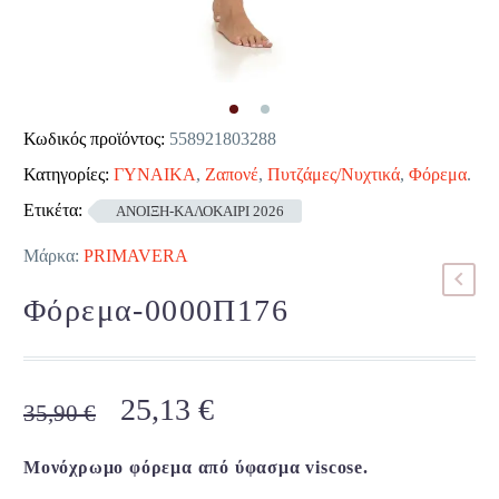
Κωδικός προϊόντος:
558921803288
Κατηγορίες:
ΓΥΝΑΙΚΑ
,
Ζαπονέ
,
Πυτζάμες/Νυχτικά
,
Φόρεμα
.
Ετικέτα:
ΑΝΟΙΞΗ-ΚΑΛΟΚΑΙΡΙ 2026
Μάρκα:
PRIMAVERA
Φόρεμα-0000Π176
Original
Η
25,13
€
35,90
€
price
τρέχουσα
was:
τιμή
Μονόχρωμο φόρεμα από ύφασμα viscose.