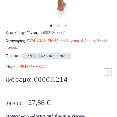
Κωδικός προϊόντος:
558921803337
Κατηγορίες:
ΓΥΝΑΙΚΑ
,
Πυτζάμες/Νυχτικά
,
Φόρεμα
,
Χωρίς
μανίκι
.
Ετικέτα:
ΑΝΟΙΞΗ-ΚΑΛΟΚΑΙΡΙ 2026
Μάρκα:
PRIMAVERA
Φόρεμα-0000Π214
Original
Η
27,86
€
39,80
€
price
τρέχουσα
was:
τιμή
Μονόχρωμο φόρεμα από ύφασμα viscose.